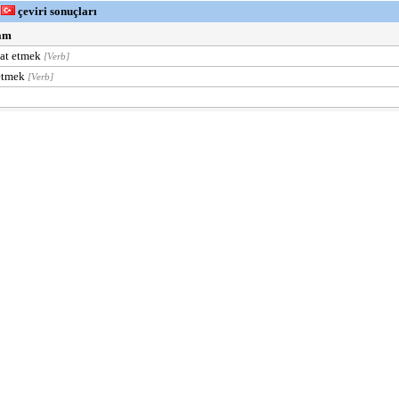
e
çeviri sonuçları
am
at etmek
[Verb]
etmek
[Verb]