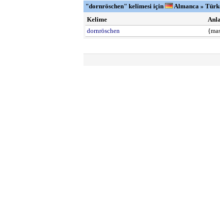
"dornröschen" kelimesi için
Almanca » Türk
Kelime
Anl
dornröschen
{mas