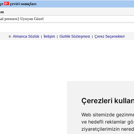
çe
çeviri sonuçları
am
al prensesi} Uyuyan Güzel
Almanca Sözlük
İletişim
Gizlilik Sözleşmesi
Çerez Seçenekleri
©
|
|
|
Çerezleri kulla
Web sitemizde gezinme d
ve hedefli reklamlar gö
ziyaretçilerimizin nere