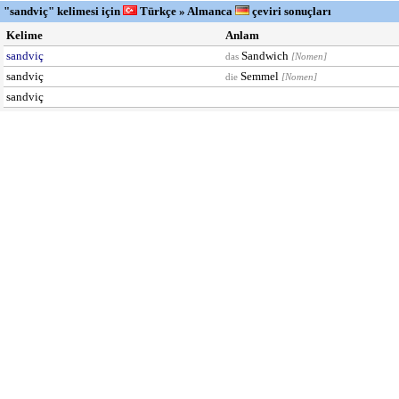
"sandviç" kelimesi için
Türkçe » Almanca
çeviri sonuçları
Kelime
Anlam
sandviç
Sandwich
das
[Nomen]
sandviç
Semmel
die
[Nomen]
sandviç