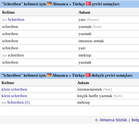
"Schreiben" kelimesi için
Almanca » Türkçe
çeviri sonuçları
Kelime
Anlam
Schreiben
yazı
das
[Nomen]
schreiben
yazmak
[Verb]
schreiben
yazmak
schreiben
imzasını atmak
schreiben
yazı
schreiben
mektup
das
schreiben
yazmak
"Schreiben" kelimesi için
Almanca » Türkçe
dolaylı çeviri sonuçları
Kelime
Anlam
klein schreiben
önemsememek
[Verb]
klein schreiben
küçük harfle yazmak
[Verb]
Schreiben (1)
mektup
das
Almanca Sözlük
İleti
©
|