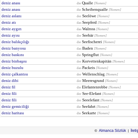
deniz anası
Qualle
die
[Nomen]
deniz anası
Scheibenqualle
die
[Nomen]
deniz aslanı
Seelöwe
der
[Nomen]
deniz atı
Seepferd
das
[Nomen]
deniz aygırı
Walross
das
[Nomen]
deniz ayısı
Seebär
der
[Nomen]
deniz balıkçılığı
Seefischerei
die
[Nomen]
deniz banyosu
Baden
das
[Nomen]
deniz baskını
Springflut
die
[Nomen]
deniz binbaşısı
Korvettenkapitän
der
[Nomen]
deniz buzulu
Packeis
das
[Nomen]
deniz çalkantısı
Wellenschlag
der
[Nomen]
deniz dibi
Meeresgrund
der
[Nomen]
deniz fil
Elefantenrobbe
die
[Nomen]
deniz fili
See-Elefant
der
[Nomen]
deniz fili
Seeelefant
der
[Nomen]
deniz gemiciliği
Seefahrt
die
[Nomen]
deniz haritası
Seekarte
die
[Nomen]
Almanca Sözlük
İleti
©
|