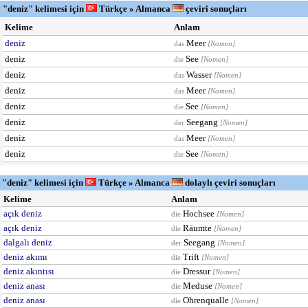
"deniz" kelimesi için
Türkçe » Almanca
çeviri sonuçları
Kelime
Anlam
deniz
Meer
das
[Nomen]
deniz
See
die
[Nomen]
deniz
Wasser
das
[Nomen]
deniz
Meer
das
[Nomen]
deniz
See
die
[Nomen]
deniz
Seegang
der
[Nomen]
deniz
Meer
das
[Nomen]
deniz
See
die
[Nomen]
"deniz" kelimesi için
Türkçe » Almanca
dolaylı çeviri sonuçları
Kelime
Anlam
açık deniz
Hochsee
die
[Nomen]
açık deniz
Räumte
die
[Nomen]
dalgalı deniz
Seegang
der
[Nomen]
deniz akımı
Trift
die
[Nomen]
deniz akıntısı
Dressur
die
[Nomen]
deniz anası
Meduse
die
[Nomen]
deniz anası
Ohrenqualle
die
[Nomen]