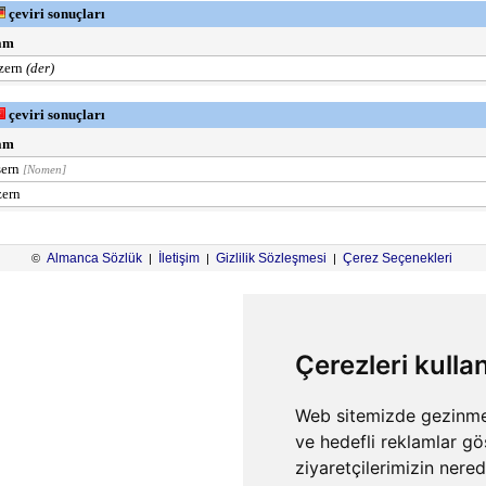
çeviri sonuçları
am
zern
(der)
çeviri sonuçları
am
sern
[Nomen]
ern
Almanca Sözlük
İletişim
Gizlilik Sözleşmesi
Çerez Seçenekleri
©
|
|
|
Çerezleri kulla
Web sitemizde gezinme d
ve hedefli reklamlar gö
ziyaretçilerimizin nere