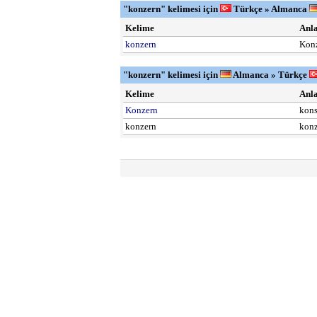
"konzern" kelimesi için
Türkçe » Almanca
Kelime
Anl
konzern
Kon
"konzern" kelimesi için
Almanca » Türkçe
Kelime
Anl
Konzern
kon
konzern
konz